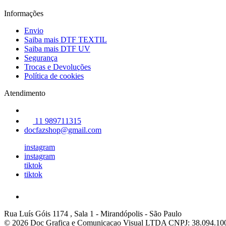
Informações
Envio
Saiba mais DTF TEXTIL
Saiba mais DTF UV
Segurança
Trocas e Devoluções
Política de cookies
Atendimento
11 989711315
docfazshop@gmail.com
instagram
instagram
tiktok
tiktok
Rua Luís Góis 1174 , Sala 1
-
Mirandópolis
-
São Paulo
© 2026 Doc Grafica e Comunicacao Visual LTDA
CNPJ: 38.094.10